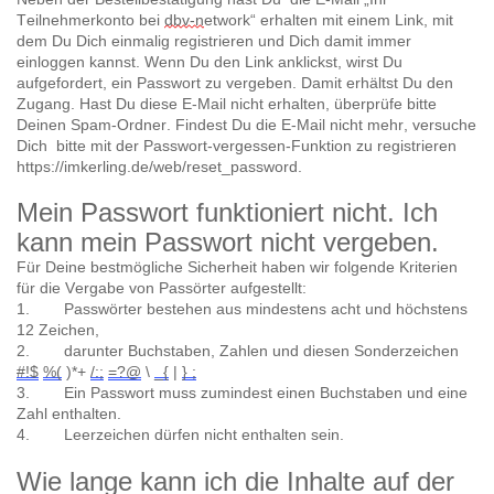
Teilnehmerkonto bei
dbv-n
etwork“ erhalten mit einem Link, mit
dem Du Dich einmalig registrieren und Dich damit immer
einloggen kannst. Wenn Du den Link anklickst, wirst Du
aufgefordert, ein Passwort zu vergeben. Damit erhältst Du den
Zugang. Hast Du diese E-Mail nicht erhalten, überprüfe bitte
Deinen Spam-Ordner. Findest Du die E-Mail nicht mehr, versuche
Dich bitte mit der Passwort-vergessen-Funktion zu registrieren
https://imkerling.de/web/reset_password.
Mein Passwort funktioniert nicht. Ich
kann mein Passwort nicht vergeben.
Für Deine bestmögliche Sicherheit haben wir folgende Kriterien
für die Vergabe von Passörter aufgestellt:
1. Passwörter bestehen aus mindestens acht und höchstens
12 Zeichen,
2. darunter Buchstaben, Zahlen und diesen Sonderzeichen
#!$
%(
)*+
/:;
=?@
\
_{
|
} ;
3. Ein Passwort muss zumindest einen Buchstaben und eine
Zahl enthalten.
4. Leerzeichen dürfen nicht enthalten sein.
Wie lange kann ich die Inhalte auf der